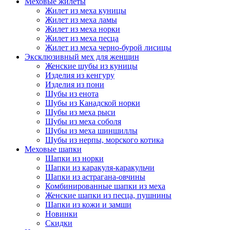
Меховые жилеты
Жилет из меха куницы
Жилет из меха ламы
Жилет из меха норки
Жилет из меха песца
Жилет из меха черно-бурой лисицы
Эксклюзивный мех для женщин
Женские шубы из куницы
Изделия из кенгуру
Изделия из пони
Шубы из енота
Шубы из Канадской норки
Шубы из меха рыси
Шубы из меха соболя
Шубы из меха шиншиллы
Шубы из нерпы, морского котика
Меховые шапки
Шапки из норки
Шапки из каракуля-каракульчи
Шапки из астрагана-овчины
Комбинированные шапки из меха
Женские шапки из песца, пушнины
Шапки из кожи и замши
Новинки
Скидки