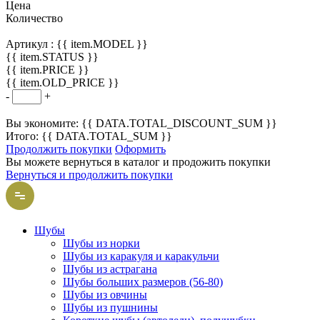
Цена
Количество
Артикул :
{{ item.MODEL }}
{{ item.STATUS }}
{{ item.PRICE }}
{{ item.OLD_PRICE }}
-
+
Вы экономите: {{ DATA.TOTAL_DISCOUNT_SUM }}
Итого: {{ DATA.TOTAL_SUM }}
Продолжить покупки
Оформить
Вы можете вернуться в каталог и продожить покупки
Вернуться и продолжить покупки
Шубы
Шубы из норки
Шубы из каракуля и каракульчи
Шубы из астрагана
Шубы больших размеров (56-80)
Шубы из овчины
Шубы из пушнины