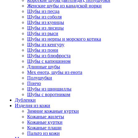
Короткие шубы (автоледи), полушубки
Женские шубы из канадской норки
Шубы из песца
Шубы из соболя
Шубы из куницы
Шубы из лисицы
Шубы из рыси
Шубы из нерпы и морского котика
Шубы из кенгуру
Шубы из пони
Шубы из блюфроста
Шубы с капюшоном
Длинные шубы
Мех енота, шубы из енота
Полушубки
Пончо
Шубы из шиншиллы
Шубы с воротником
Дубленки
Изделия из кожи
Зимние кожаные куртки
Кожаные жилеты
Кожаные куртки
Кожаные плащи
Пальто из кожи