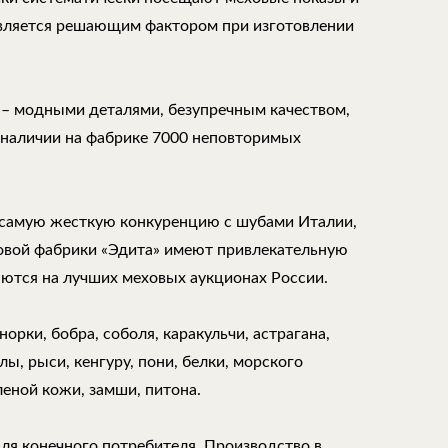
является решающим фактором при изготовлении
 – модными деталями, безупречным качеством,
 наличии на фабрике 7000 неповторимых
самую жесткую конкуренцию с шубами Италии,
ховой фабрики «Эдита» имеют привлекательную
аются на лучших меховых аукционах России.
орки, бобра, соболя, каракульчи, астрагана,
ы, рыси, кенгуру, пони, белки, морского
леной кожи, замши, питона.
для конечного потребителя. Производство в