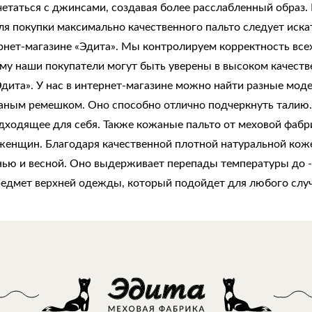
четаться с джинсами, создавая более расслабленный обра
Для покупки максимально качественного пальто следует иск
нет-магазине «Эдита». Мы контролируем корректность всех
му наши покупатели могут быть уверены в высоком качеств
дита». У нас в интернет-магазине можно найти разные мод
ожаным ремешком. Оно способно отлично подчеркнуть тали
дходящее для себя. Также кожаные пальто от меховой фабр
енщин. Благодаря качественной плотной натуральной коже 
ью и весной. Оно выдерживает перепады температуры до -5
редмет верхней одежды, который подойдет для любого случ