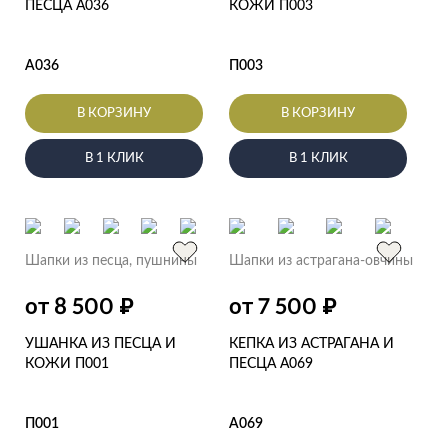
ПЕСЦА А036
КОЖИ П003
А036
П003
В КОРЗИНУ
В КОРЗИНУ
В 1 КЛИК
В 1 КЛИК
Шапки из песца, пушнины
Шапки из астрагана-овчины
₽
₽
от 8 500
от 7 500
УШАНКА ИЗ ПЕСЦА И
КЕПКА ИЗ АСТРАГАНА И
КОЖИ П001
ПЕСЦА А069
П001
А069