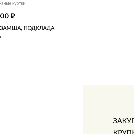
жаные куртки
₽
000
 ЗАМША, ПОДКЛАДА
А
ЗИНУ
В 1 КЛИК
ЗАКУ
КРУП