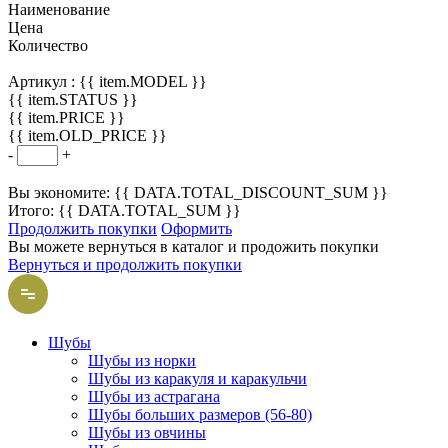
Наименование
Цена
Количество
Артикул :
{{ item.MODEL }}
{{ item.STATUS }}
{{ item.PRICE }}
{{ item.OLD_PRICE }}
-
+
Вы экономите: {{ DATA.TOTAL_DISCOUNT_SUM }}
Итого: {{ DATA.TOTAL_SUM }}
Продолжить покупки
Оформить
Вы можете вернуться в каталог и продожить покупки
Вернуться и продолжить покупки
Шубы
Шубы из норки
Шубы из каракуля и каракульчи
Шубы из астрагана
Шубы больших размеров (56-80)
Шубы из овчины