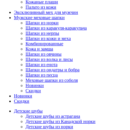
Кожаные плащи
Пальто из кожи
Эксклюзивный мех для мужчин
Мужские меховые шапки
Шапки из норки
Шапки из каракуля-каракульча
Шапки из нерпы
Шапки из кожи и меха
Комбинированные
Кожа и замша
Шапки из овчины
Шапки из волка и лисы
Шапки из енота
Шапки из ондатры и бобра
Шапки из песца
Меховые шапки из соболя
Новинки
Скидки
Новинки
Скидки
Детские шубы
Детские шубы из астрагана
Детские шубы из Канадской норки
Детские шубы из норки