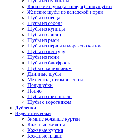
Шубы из пушнины
Короткие шубы (автоледи), полушубки
Женские шубы из канадской норки
Шубы из песца
Шубы из соболя
Шубы из куницы
Шубы из лисицы
Шубы из рыси
Шубы из нерпы и морского котика
Шубы из кенгуру
Шубы из пони
Шубы из блюфроста
Шубы с капюшоном
Длинные шубы
Мех енота, шубы из енота
Полушубки
Пончо
Шубы из шиншиллы
Шубы с воротником
Дубленки
Изделия из кожи
Зимние кожаные куртки
Кожаные жилеты
Кожаные куртки
Кожаные плащи