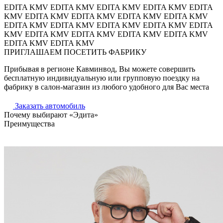
EDITA KMV
EDITA KMV
EDITA KMV
EDITA KMV
EDITA
KMV
EDITA KMV
EDITA KMV
EDITA KMV
EDITA KMV
EDITA KMV
EDITA KMV
EDITA KMV
EDITA KMV
EDITA
KMV
EDITA KMV
EDITA KMV
EDITA KMV
EDITA KMV
EDITA KMV
EDITA KMV
ПРИГЛАШАЕМ ПОСЕТИТЬ ФАБРИКУ
Прибывая в регионе Кавминвод, Вы можете совершить
бесплатную индивидуальную или групповую поездку на
фабрику в салон-магазин из любого удобного для Вас места
Заказать автомобиль
Почему выбирают «Эдита»
Преимущества