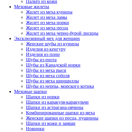
Пальто из кожи
Меховые жилеты
Жилет из меха куницы
Жилет из меха ламы
Жилет из меха норки
Жилет из меха песца
Жилет из меха черно-бурой лисицы
Эксклюзивный мех для женщин
Женские шубы из куницы
Изделия из кенгуру
Изделия из пони
Шубы из енота
Шубы из Канадской норки
Шубы из меха рыси
Шубы из меха соболя
Шубы из меха шиншиллы
Шубы из нерпы, морского котика
Меховые шапки
Шапки из норки
Шапки из каракуля-каракульчи
Шапки из астрагана-овчины
Комбинированные шапки из меха
Женские шапки из песца, пушнины
Шапки из кожи и замши
Новинки