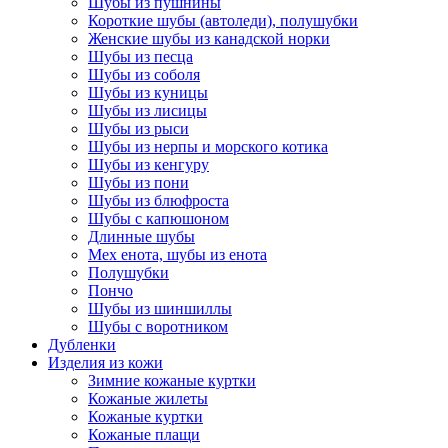
Шубы из пушнины
Короткие шубы (автоледи), полушубки
Женские шубы из канадской норки
Шубы из песца
Шубы из соболя
Шубы из куницы
Шубы из лисицы
Шубы из рыси
Шубы из нерпы и морского котика
Шубы из кенгуру
Шубы из пони
Шубы из блюфроста
Шубы с капюшоном
Длинные шубы
Мех енота, шубы из енота
Полушубки
Пончо
Шубы из шиншиллы
Шубы с воротником
Дубленки
Изделия из кожи
Зимние кожаные куртки
Кожаные жилеты
Кожаные куртки
Кожаные плащи