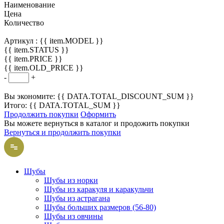
Наименование
Цена
Количество
Артикул :
{{ item.MODEL }}
{{ item.STATUS }}
{{ item.PRICE }}
{{ item.OLD_PRICE }}
-
+
Вы экономите: {{ DATA.TOTAL_DISCOUNT_SUM }}
Итого: {{ DATA.TOTAL_SUM }}
Продолжить покупки
Оформить
Вы можете вернуться в каталог и продожить покупки
Вернуться и продолжить покупки
Шубы
Шубы из норки
Шубы из каракуля и каракульчи
Шубы из астрагана
Шубы больших размеров (56-80)
Шубы из овчины