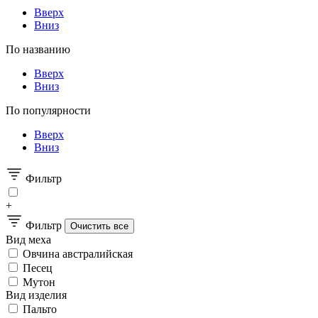
Вверх
Вниз
По названию
Вверх
Вниз
По популярности
Вверх
Вниз
Фильтр
+
Фильтр
Вид меха
Овчина австралийская
Песец
Мутон
Вид изделия
Пальто