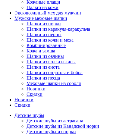
Кожаные плащи
Пальто из кожи
Эксклюзивный мех для мужчин
Мужские меховые шапки
Шапки из норки
Шапки из каракуля-каракульча
Шапки из нерпы
Шапки из кожи и меха
Комбинированные
Кожа и замша
Шапки из овчины
Шапки из волка и лисы
Шапки из енота
Шапки из ондатры и бобра
Шапки из песца
Меховые шапки из соболя
Новинки
Скидки
Новинки
Скидки
Детские шубы
Детские шубы из астрагана
Детские шубы из Канадской норки
Детские шубы из норки