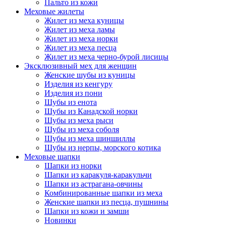
Пальто из кожи
Меховые жилеты
Жилет из меха куницы
Жилет из меха ламы
Жилет из меха норки
Жилет из меха песца
Жилет из меха черно-бурой лисицы
Эксклюзивный мех для женщин
Женские шубы из куницы
Изделия из кенгуру
Изделия из пони
Шубы из енота
Шубы из Канадской норки
Шубы из меха рыси
Шубы из меха соболя
Шубы из меха шиншиллы
Шубы из нерпы, морского котика
Меховые шапки
Шапки из норки
Шапки из каракуля-каракульчи
Шапки из астрагана-овчины
Комбинированные шапки из меха
Женские шапки из песца, пушнины
Шапки из кожи и замши
Новинки