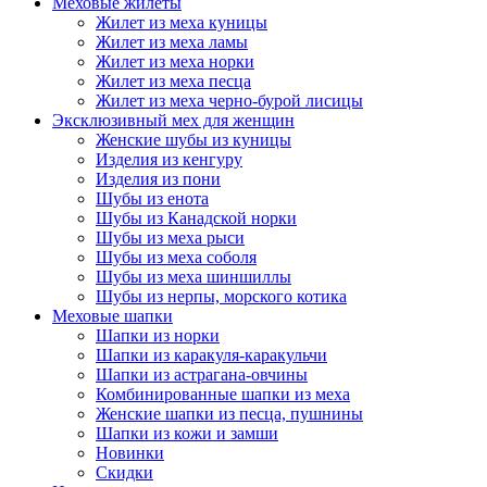
Меховые жилеты
Жилет из меха куницы
Жилет из меха ламы
Жилет из меха норки
Жилет из меха песца
Жилет из меха черно-бурой лисицы
Эксклюзивный мех для женщин
Женские шубы из куницы
Изделия из кенгуру
Изделия из пони
Шубы из енота
Шубы из Канадской норки
Шубы из меха рыси
Шубы из меха соболя
Шубы из меха шиншиллы
Шубы из нерпы, морского котика
Меховые шапки
Шапки из норки
Шапки из каракуля-каракульчи
Шапки из астрагана-овчины
Комбинированные шапки из меха
Женские шапки из песца, пушнины
Шапки из кожи и замши
Новинки
Скидки