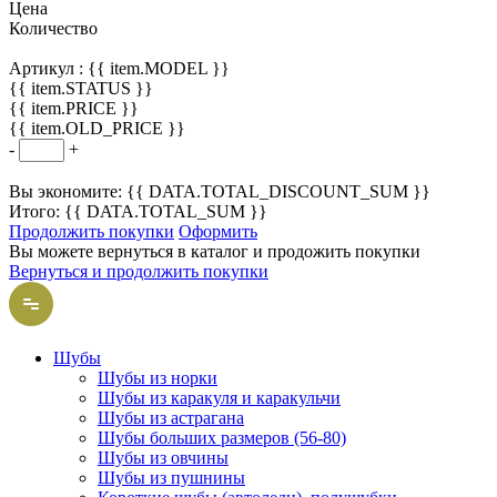
Цена
Количество
Артикул :
{{ item.MODEL }}
{{ item.STATUS }}
{{ item.PRICE }}
{{ item.OLD_PRICE }}
-
+
Вы экономите: {{ DATA.TOTAL_DISCOUNT_SUM }}
Итого: {{ DATA.TOTAL_SUM }}
Продолжить покупки
Оформить
Вы можете вернуться в каталог и продожить покупки
Вернуться и продолжить покупки
Шубы
Шубы из норки
Шубы из каракуля и каракульчи
Шубы из астрагана
Шубы больших размеров (56-80)
Шубы из овчины
Шубы из пушнины