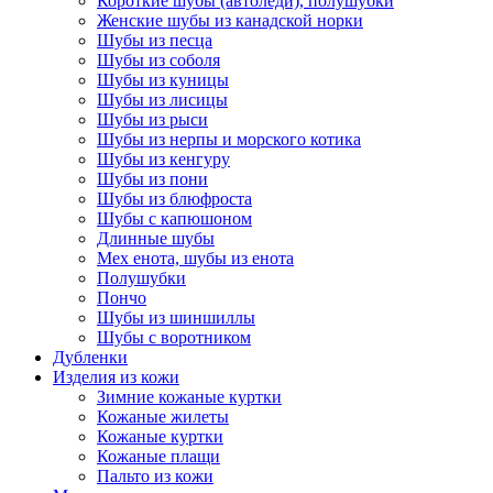
Короткие шубы (автоледи), полушубки
Женские шубы из канадской норки
Шубы из песца
Шубы из соболя
Шубы из куницы
Шубы из лисицы
Шубы из рыси
Шубы из нерпы и морского котика
Шубы из кенгуру
Шубы из пони
Шубы из блюфроста
Шубы с капюшоном
Длинные шубы
Мех енота, шубы из енота
Полушубки
Пончо
Шубы из шиншиллы
Шубы с воротником
Дубленки
Изделия из кожи
Зимние кожаные куртки
Кожаные жилеты
Кожаные куртки
Кожаные плащи
Пальто из кожи