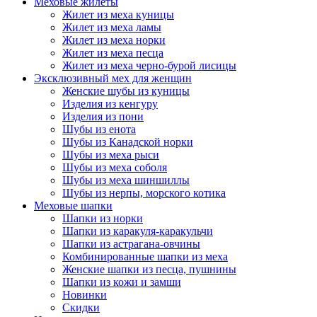
Меховые жилеты
Жилет из меха куницы
Жилет из меха ламы
Жилет из меха норки
Жилет из меха песца
Жилет из меха черно-бурой лисицы
Эксклюзивный мех для женщин
Женские шубы из куницы
Изделия из кенгуру
Изделия из пони
Шубы из енота
Шубы из Канадской норки
Шубы из меха рыси
Шубы из меха соболя
Шубы из меха шиншиллы
Шубы из нерпы, морского котика
Меховые шапки
Шапки из норки
Шапки из каракуля-каракульчи
Шапки из астрагана-овчины
Комбинированные шапки из меха
Женские шапки из песца, пушнины
Шапки из кожи и замши
Новинки
Скидки