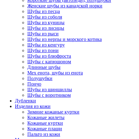
Короткие шубы (автоледи), полушубки
Женские шубы из канадской норки
Шубы из песца
Шубы из соболя
Шубы из куницы
Шубы из лисицы
Шубы из рыси
Шубы из нерпы и морского котика
Шубы из кенгуру
Шубы из пони
Шубы из блюфроста
Шубы с капюшоном
Длинные шубы
Мех енота, шубы из енота
Полушубки
Пончо
Шубы из шиншиллы
Шубы с воротником
Дубленки
Изделия из кожи
Зимние кожаные куртки
Кожаные жилеты
Кожаные куртки
Кожаные плащи
Пальто из кожи