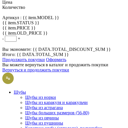
Цена
Количество
Артикул :
{{ item.MODEL }}
{{ item.STATUS }}
{{ item.PRICE }}
{{ item.OLD_PRICE }}
-
+
Вы экономите: {{ DATA.TOTAL_DISCOUNT_SUM }}
Итого: {{ DATA.TOTAL_SUM }}
Продолжить покупки
Оформить
Вы можете вернуться в каталог и продожить покупки
Вернуться и продолжить покупки
Шубы
Шубы из норки
Шубы из каракуля и каракульчи
Шубы из астрагана
Шубы больших размеров (56-80)
Шубы из овчины
Шубы из пушнины