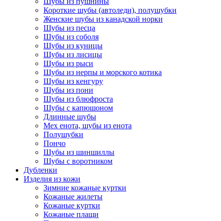
Шубы из пушнины
Короткие шубы (автоледи), полушубки
Женские шубы из канадской норки
Шубы из песца
Шубы из соболя
Шубы из куницы
Шубы из лисицы
Шубы из рыси
Шубы из нерпы и морского котика
Шубы из кенгуру
Шубы из пони
Шубы из блюфроста
Шубы с капюшоном
Длинные шубы
Мех енота, шубы из енота
Полушубки
Пончо
Шубы из шиншиллы
Шубы с воротником
Дубленки
Изделия из кожи
Зимние кожаные куртки
Кожаные жилеты
Кожаные куртки
Кожаные плащи