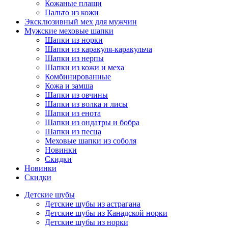
Кожаные плащи
Пальто из кожи
Эксклюзивный мех для мужчин
Мужские меховые шапки
Шапки из норки
Шапки из каракуля-каракульча
Шапки из нерпы
Шапки из кожи и меха
Комбинированные
Кожа и замша
Шапки из овчины
Шапки из волка и лисы
Шапки из енота
Шапки из ондатры и бобра
Шапки из песца
Меховые шапки из соболя
Новинки
Скидки
Новинки
Скидки
Детские шубы
Детские шубы из астрагана
Детские шубы из Канадской норки
Детские шубы из норки