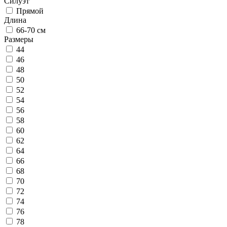
Силуэт
Прямой
Длина
66-70 см
Размеры
44
46
48
50
52
54
56
58
60
62
64
66
68
70
72
74
76
78