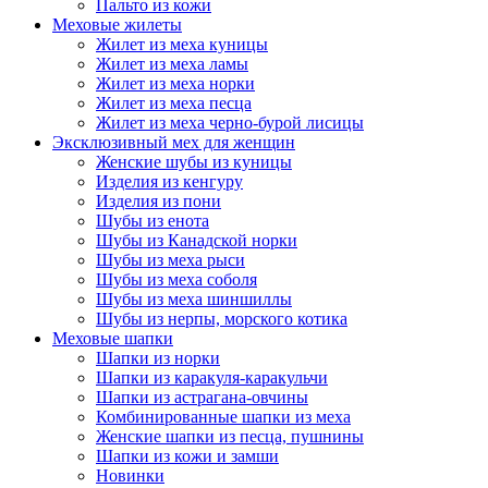
Пальто из кожи
Меховые жилеты
Жилет из меха куницы
Жилет из меха ламы
Жилет из меха норки
Жилет из меха песца
Жилет из меха черно-бурой лисицы
Эксклюзивный мех для женщин
Женские шубы из куницы
Изделия из кенгуру
Изделия из пони
Шубы из енота
Шубы из Канадской норки
Шубы из меха рыси
Шубы из меха соболя
Шубы из меха шиншиллы
Шубы из нерпы, морского котика
Меховые шапки
Шапки из норки
Шапки из каракуля-каракульчи
Шапки из астрагана-овчины
Комбинированные шапки из меха
Женские шапки из песца, пушнины
Шапки из кожи и замши
Новинки