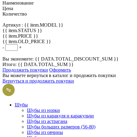
Наименование
Цена
Количество
Артикул :
{{ item.MODEL }}
{{ item.STATUS }}
{{ item.PRICE }}
{{ item.OLD_PRICE }}
-
+
Вы экономите: {{ DATA.TOTAL_DISCOUNT_SUM }}
Итого: {{ DATA.TOTAL_SUM }}
Продолжить покупки
Оформить
Вы можете вернуться в каталог и продожить покупки
Вернуться и продолжить покупки
Шубы
Шубы из норки
Шубы из каракуля и каракульчи
Шубы из астрагана
Шубы больших размеров (56-80)
Шубы из овчины