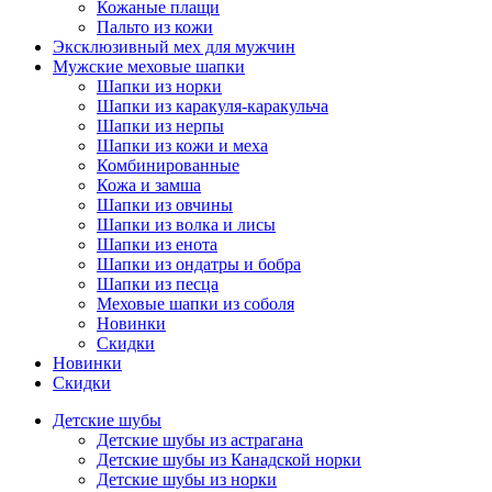
Кожаные плащи
Пальто из кожи
Эксклюзивный мех для мужчин
Мужские меховые шапки
Шапки из норки
Шапки из каракуля-каракульча
Шапки из нерпы
Шапки из кожи и меха
Комбинированные
Кожа и замша
Шапки из овчины
Шапки из волка и лисы
Шапки из енота
Шапки из ондатры и бобра
Шапки из песца
Меховые шапки из соболя
Новинки
Скидки
Новинки
Скидки
Детские шубы
Детские шубы из астрагана
Детские шубы из Канадской норки
Детские шубы из норки