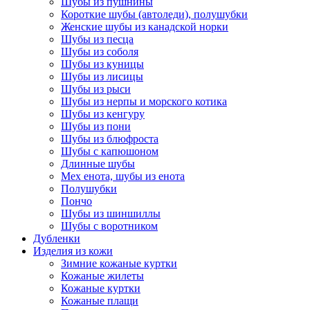
Шубы из пушнины
Короткие шубы (автоледи), полушубки
Женские шубы из канадской норки
Шубы из песца
Шубы из соболя
Шубы из куницы
Шубы из лисицы
Шубы из рыси
Шубы из нерпы и морского котика
Шубы из кенгуру
Шубы из пони
Шубы из блюфроста
Шубы с капюшоном
Длинные шубы
Мех енота, шубы из енота
Полушубки
Пончо
Шубы из шиншиллы
Шубы с воротником
Дубленки
Изделия из кожи
Зимние кожаные куртки
Кожаные жилеты
Кожаные куртки
Кожаные плащи