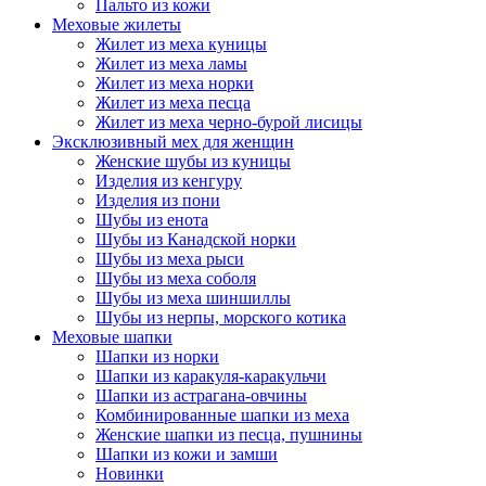
Пальто из кожи
Меховые жилеты
Жилет из меха куницы
Жилет из меха ламы
Жилет из меха норки
Жилет из меха песца
Жилет из меха черно-бурой лисицы
Эксклюзивный мех для женщин
Женские шубы из куницы
Изделия из кенгуру
Изделия из пони
Шубы из енота
Шубы из Канадской норки
Шубы из меха рыси
Шубы из меха соболя
Шубы из меха шиншиллы
Шубы из нерпы, морского котика
Меховые шапки
Шапки из норки
Шапки из каракуля-каракульчи
Шапки из астрагана-овчины
Комбинированные шапки из меха
Женские шапки из песца, пушнины
Шапки из кожи и замши
Новинки