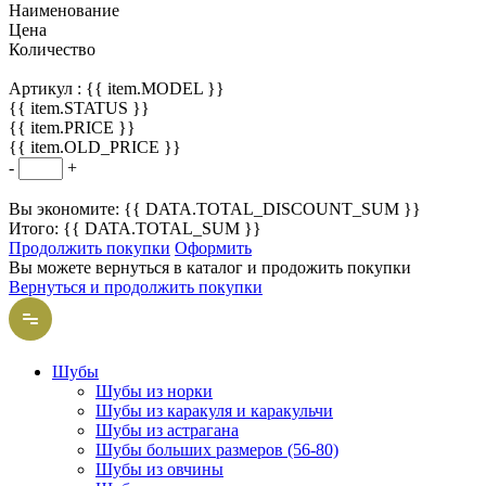
Наименование
Цена
Количество
Артикул :
{{ item.MODEL }}
{{ item.STATUS }}
{{ item.PRICE }}
{{ item.OLD_PRICE }}
-
+
Вы экономите: {{ DATA.TOTAL_DISCOUNT_SUM }}
Итого: {{ DATA.TOTAL_SUM }}
Продолжить покупки
Оформить
Вы можете вернуться в каталог и продожить покупки
Вернуться и продолжить покупки
Шубы
Шубы из норки
Шубы из каракуля и каракульчи
Шубы из астрагана
Шубы больших размеров (56-80)
Шубы из овчины