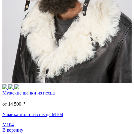
Мужские шапки из песца
от 14 500
₽
Ушанка-пилот из песца M104
M104
В корзину