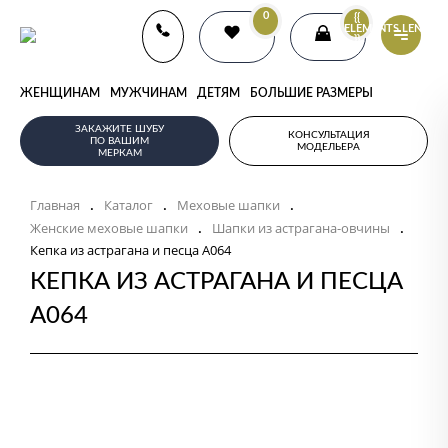
0
{{
ELEMENTS.LENGTH
}}
ЖЕНЩИНАМ
МУЖЧИНАМ
ДЕТЯМ
БОЛЬШИЕ РАЗМЕРЫ
ЗАКАЖИТЕ ШУБУ
КОНСУЛЬТАЦИЯ
ПО ВАШИМ
МОДЕЛЬЕРА
МЕРКАМ
Главная
Каталог
Меховые шапки
.
.
.
Женские меховые шапки
Шапки из астрагана-овчины
.
.
Кепка из астрагана и песца А064
КЕПКА ИЗ АСТРАГАНА И ПЕСЦА
А064