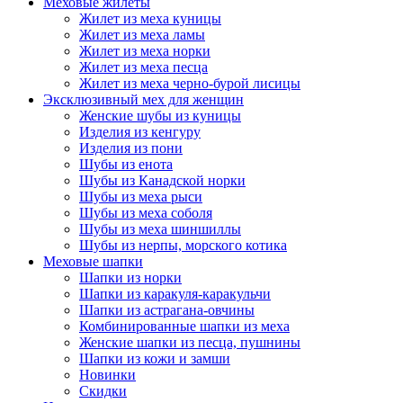
Меховые жилеты
Жилет из меха куницы
Жилет из меха ламы
Жилет из меха норки
Жилет из меха песца
Жилет из меха черно-бурой лисицы
Эксклюзивный мех для женщин
Женские шубы из куницы
Изделия из кенгуру
Изделия из пони
Шубы из енота
Шубы из Канадской норки
Шубы из меха рыси
Шубы из меха соболя
Шубы из меха шиншиллы
Шубы из нерпы, морского котика
Меховые шапки
Шапки из норки
Шапки из каракуля-каракульчи
Шапки из астрагана-овчины
Комбинированные шапки из меха
Женские шапки из песца, пушнины
Шапки из кожи и замши
Новинки
Скидки