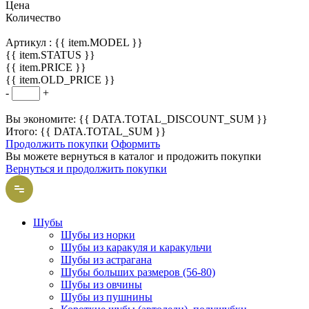
Цена
Количество
Артикул :
{{ item.MODEL }}
{{ item.STATUS }}
{{ item.PRICE }}
{{ item.OLD_PRICE }}
-
+
Вы экономите: {{ DATA.TOTAL_DISCOUNT_SUM }}
Итого: {{ DATA.TOTAL_SUM }}
Продолжить покупки
Оформить
Вы можете вернуться в каталог и продожить покупки
Вернуться и продолжить покупки
Шубы
Шубы из норки
Шубы из каракуля и каракульчи
Шубы из астрагана
Шубы больших размеров (56-80)
Шубы из овчины
Шубы из пушнины