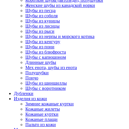
Короткие шубы (автоледи), полушубки
Женские шубы из канадской норки
Шубы из песца
Шубы из соболя
Шубы из куницы
Шубы из лисицы
Шубы из рыси
Шубы из нерпы и морского котика
Шубы из кенгуру
Шубы из пони
Шубы из блюфроста
Шубы с капюшоном
Длинные шубы
Мех енота, шубы из енота
Полушубки
Пончо
Шубы из шиншиллы
Шубы с воротником
Дубленки
Изделия из кожи
Зимние кожаные куртки
Кожаные жилеты
Кожаные куртки
Кожаные плащи
Пальто из кожи