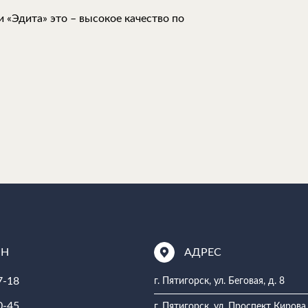
 «Эдита» это – высокое качество по
ОН
АДРЕС
7-18
г. Пятигорск, ул. Беговая, д. 8
0-45
г. Пятигорск, ул. Проспект Кирова