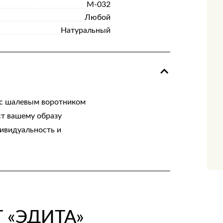
М-032
Любой
Натуральный
 с шалевым воротником
ст вашему образу
дивидуальность и
 «ЭДИТА»