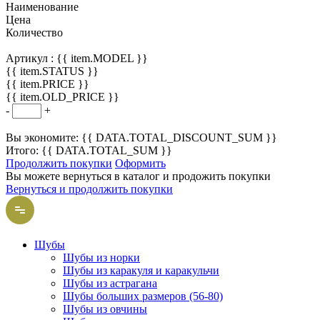
Наименование
Цена
Количество
Артикул :
{{ item.MODEL }}
{{ item.STATUS }}
{{ item.PRICE }}
{{ item.OLD_PRICE }}
-
+
Вы экономите: {{ DATA.TOTAL_DISCOUNT_SUM }}
Итого: {{ DATA.TOTAL_SUM }}
Продолжить покупки
Оформить
Вы можете вернуться в каталог и продожить покупки
Вернуться и продолжить покупки
Шубы
Шубы из норки
Шубы из каракуля и каракульчи
Шубы из астрагана
Шубы больших размеров (56-80)
Шубы из овчины