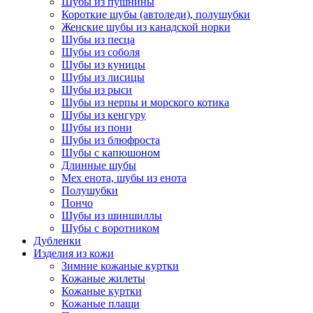
Шубы из пушнины
Короткие шубы (автоледи), полушубки
Женские шубы из канадской норки
Шубы из песца
Шубы из соболя
Шубы из куницы
Шубы из лисицы
Шубы из рыси
Шубы из нерпы и морского котика
Шубы из кенгуру
Шубы из пони
Шубы из блюфроста
Шубы с капюшоном
Длинные шубы
Мех енота, шубы из енота
Полушубки
Пончо
Шубы из шиншиллы
Шубы с воротником
Дубленки
Изделия из кожи
Зимние кожаные куртки
Кожаные жилеты
Кожаные куртки
Кожаные плащи