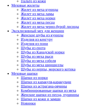
Пальто из кожи
Меховые жилеты
Жилет из меха куницы
Жилет из меха ламы
Жилет из меха норки
Жилет из меха песца
Жилет из меха черно-бурой лисицы
Эксклюзивный мех для женщин
Женские шубы из куницы
Изделия из кенгуру
Изделия из пони
Шубы из енота
Шубы из Канадской норки
Шубы из меха рыси
Шубы из меха соболя
Шубы из меха шиншиллы
Шубы из нерпы, морского котика
Меховые шапки
Шапки из норки
Шапки из каракуля-каракульчи
Шапки из астрагана-овчины
Комбинированные шапки из меха
Женские шапки из песца, пушнины
Шапки из кожи и замши
Новинки