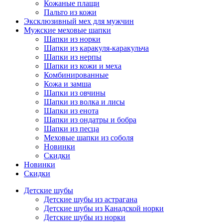
Кожаные плащи
Пальто из кожи
Эксклюзивный мех для мужчин
Мужские меховые шапки
Шапки из норки
Шапки из каракуля-каракульча
Шапки из нерпы
Шапки из кожи и меха
Комбинированные
Кожа и замша
Шапки из овчины
Шапки из волка и лисы
Шапки из енота
Шапки из ондатры и бобра
Шапки из песца
Меховые шапки из соболя
Новинки
Скидки
Новинки
Скидки
Детские шубы
Детские шубы из астрагана
Детские шубы из Канадской норки
Детские шубы из норки